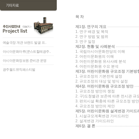
목 차
제1장. 연구의 개요
·························
1. 연구 배경 및 목적
2. 연구 방법 및 범위
3. 연구 일정
예술극장 개관 브랜드 발굴 프..
제2장. 현황 및 사례분석
···················
1. 국립아시아문화전당의 이해
아시아문화마루(쿤스트할레광주..
2. 어린이문화원의 이해
아시아문화정보원 준비관 운영
3. 어린이문화원 유사사례 분석
4. 어린이문화원 수요 분석
광주월드뮤직페스티벌
제3장. 어린이문화원 규모조정 기본방
1. 규모조정의 기본전제 설정
2. 규모조정의 대상 및 방식 설정
제4장. 어린이문화원 규모조정 방안
····
1. 규모조정 방안의 쟁점
2. 구)도청별관 보존에 따른 전시관 규
3. 편의시설 확충에 따른 규모조정 방안
4. 규모조정 방안의 제안
제5장. 어린이문화원 설계변경 가이드
1. 시설규모계획변경 가이드라인
2. 설계변경 가이드라인
제6장. 결 론
··································